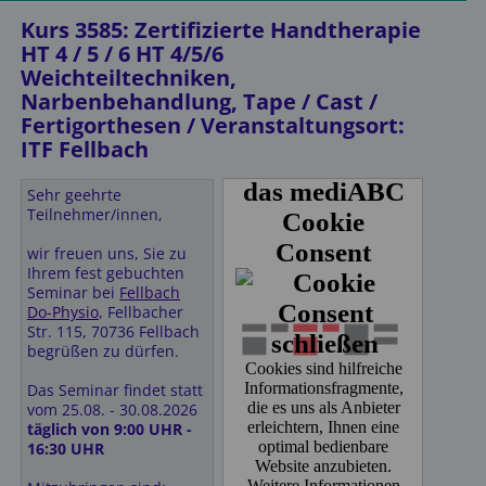
Tel. 089- 958 46 50
• Schreibutensilien
info@comfort-hotel-am-
Kurs 3585: Zertifizierte Handtherapie
medienpark.de
HT 4 / 5 / 6 HT 4/5/6
HT 2: •Schreibutensilien
http://www.comfort-
Weichteiltechniken,
HT 3: •Frottier/Frottee-
hotel-am-
Handtuch (circa 50 x 100
Narbenbehandlung, Tape / Cast /
medienpark.de
cm)
Fertigorthesen / Veranstaltungsort:
• Schreibutensilien
SportScheck Hotel
ITF Fellbach
Münchner Straße 15
Freundliche Grüße,
85774 Unterföhring
Ihr ITF Team
Sehr geehrte
https://sportscheck-
Teilnehmer/innen,
hotel-
unterfoehring.hotel-
Unterkünfte vor Ort:
wir freuen uns, Sie zu
mix.de
Ihrem fest gebuchten
Tel. 089- 992874-0
Novostar Hotel Kassel
Seminar bei
Fellbach
E-Mail:
Holländische Str. 27
Do-Physio
, Fellbacher
hotel@allwetteranlage.de
34127 Kassel
Str. 115, 70736 Fellbach
Telefon: 0561807690
begrüßen zu dürfen.
Hotel Gasthof zur Post
Münchner Str. 79
Hotel Tiffany
Das Seminar findet statt
85774 Unterföhring
Erzbergerstraße 7
vom 25.08. - 30.08.2026
Tel. 0 89- 950 980
34117 Kassel
täglich von 9:00 UHR -
E-Mail:
info@gasthof-
Tel: 0561728070
16:30 UHR
zur-post-ufg.de
http://www.gasthof-zur-