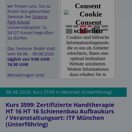
wir freuen uns, Sie zu
Ihrem fest gebuchten
Seminar bei
Science
Park Kassel
,
Universitätsplatz 12,
34127 Kassel begrüßen
zu dürfen.
Das Seminar findet statt
vom 04.08. - 09.08.2026
täglich von 9:00 UHR -
16:30 UHR
Mitzubringen sind:
HT9/ HT10/ HT8
• Kajalstifte (2-3
08.08.2026: Kurs 3599 in München (Unterföhring)
verschiedene Farben)
• Feuchttücher
Kurs 3599: Zertifizierte Handtherapie
•Auffrischung der
HT 16 HT 16 Schienenbau Aufbaukurs
anatomischen
/ Veranstaltungsort: ITF München
Kenntnisse im Bereich
Ellenbogen und Schulter
(Unterföhring)
• Schreibutensilien