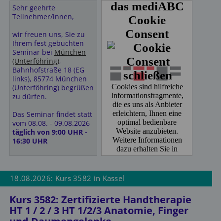
Sehr geehrte
Freundliche Grüße,
Teilnehmer/innen,
Ihr ITF Team
wir freuen uns, Sie zu
Ihrem fest gebuchten
Unterkünfte vor Ort:
Seminar bei
München
(Unterföhring)
,
Novostar Hotel Kassel
Bahnhofstraße 18 (EG
Holländische Str. 27
links), 85774 München
34127 Kassel
(Unterföhring) begrüßen
Telefon: 0561807690
zu dürfen.
Hotel Tiffany
Das Seminar findet statt
Erzbergerstraße 7
vom 08.08. - 09.08.2026
34117 Kassel
täglich von 9:00 UHR -
Tel: 0561728070
16:30 UHR
Hotel Deutscher Hof
Mitzubringen sind:
Lutherstraße 3-5
34117 Kassel
• Schreibutensilien
18.08.2026: Kurs 3582 in Kassel
Tel. 056191800
• Küchen-Handtuch
• wasserfester Folienstift
Kurs 3582: Zertifizierte Handtherapie
B&B HOTEL Kassel-City
• Maßband
Waldauer Fußweg 3
HT 1 / 2 / 3 HT 1/2/3 Anatomie, Finger
34123 Kassel
Freundliche Grüße,