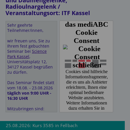
und Daumengelenke,
Tel. 0561574490
Ihr ITF Team
Radioulnargelenk /
Veranstaltungsort: ITF Kassel
Hessenland Hotel by
Stay Awesome
Unterkünfte vor Ort:
Ob. Königsstraße 2
Sehr geehrte
34117 Kassel
Teilnehmer/innen,
Hotel Garni zum Gockl
Tel. 056122079590
Münchner Strasse 73 a
wir freuen uns, Sie zu
85774 Unterföhring
Pension Rückert
Ihrem fest gebuchten
Tel: 089- 9 58 30-0
Rückertstraße 9
Seminar bei
Science
http://garnizumgockl.munichbesthotels.com/de/
34125 Kassel
Park Kassel
,
Universitätsplatz 12,
Hotel Lechnerhof
34127 Kassel begrüßen
Eichenweg 4
zu dürfen.
85774 Unterföhring
Tel. 089- 95 82 80
Das Seminar findet statt
Mail:
info@hotel-
vom 18.08. - 23.08.2026
lechnerhof.de
täglich von 9:00 UHR -
http://www.hotel-
16:30 UHR
lechnerhof.de
Mitzubringen sind:
Comfort Hotel am
Medienpark
HT 1: • Kajalstifte (2-3
Bahnhofstrasse 15
verschiedene Farben)
25.08.2026: Kurs 3585 in Fellbach
85774 Unterföhring
• Feuchttücher