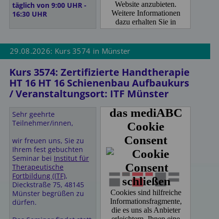
Hotel Das kleine Ritz
täglich von 9:00 UHR -
Ohmstraße 3
16:30 UHR
70736 Fellbach bei
Stuttgart
Mitzubringen sind:
Telefon: 0711 - 83 88
999 0
• Trockentuch
29.08.2026: Kurs 3574 in Münster
E-Mail:
mail@dasritz.de
• Bastelschere
https://www.dasritz.de/
• Schienenschere (falls
Kurs 3574: Zertifizierte Handtherapie
vorhanden),
HT 16 HT 16 Schienenbau Aufbaukurs
Hotel Restaurant
• Edding
"Alte Kelter"
/ Veranstaltungsort: ITF Münster
• Bleistift
Kelterweg 7
• Radiergummi
70734 Fellbach
• Buntstifte
Sehr geehrte
Telefon 0711/5 78 82 70
Teilnehmer/innen,
http://www.hotel-alte-
Freundliche Grüße,
kelter.de/de/willkommen-
Ihr ITF Team
wir freuen uns, Sie zu
im-hotel-alten-kelter-in-
Ihrem fest gebuchten
fellbach.html
Seminar bei
Institut für
Unterkünfte vor Ort:
Therapeutische
Hotel Hirsch GbR
Fortbildung (ITF)
,
Familie Oettinger
Für den Standort
Dieckstraße 75, 48145
Kanalstraße 1-7
Münster empfehlen wir
Münster begrüßen zu
70736 Fellbach-
das Hotel Europa, 3 km
dürfen.
Schmiden
Fußweg vom ITF
Telefon: 0711 / 95 13 - 0
entfernt. Sonderpreis