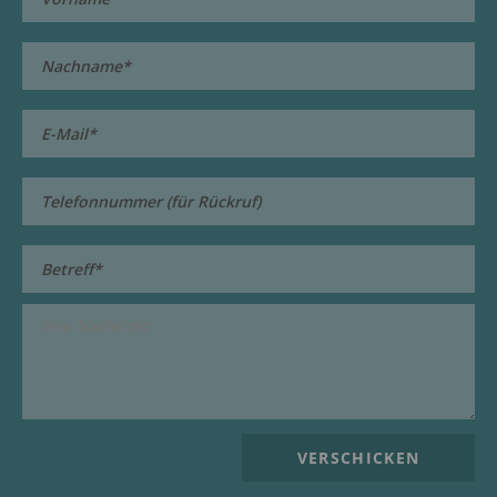
70736 Fellbach bei
Stuttgart
Telefon: 0711 - 83 88
999 0
E-Mail:
mail@dasritz.de
https://www.dasritz.de/
Hotel Restaurant
"Alte Kelter"
Kelterweg 7
70734 Fellbach
Telefon 0711/5 78 82 70
http://www.hotel-alte-
kelter.de/de/willkommen-
im-hotel-alten-kelter-in-
fellbach.html
Hotel Hirsch GbR
Familie Oettinger
Kanalstraße 1-7
70736 Fellbach-
Schmiden
Telefon: 0711 / 95 13 - 0
E-Mail:
info@hirsch-
fellbach.de