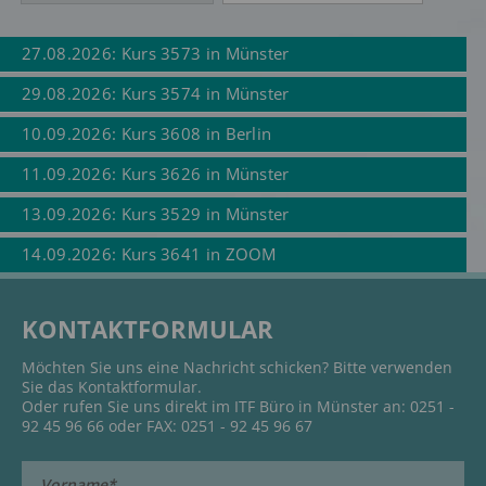
HT 4 + HT 6 • - großes
Frottier/Frottee-
Handtuch
27.08.2026: Kurs 3573 in Münster
• Schreibutensilien
29.08.2026: Kurs 3574 in Münster
HT5 • Schreibutensilien
10.09.2026: Kurs 3608 in Berlin
Freundliche Grüße,
Ihr ITF Team
11.09.2026: Kurs 3626 in Münster
13.09.2026: Kurs 3529 in Münster
Unterkünfte vor Ort:
14.09.2026: Kurs 3641 in ZOOM
City Hotel Fellbach
Bruckstrasse 3
70734 Fellbach
KONTAKTFORMULAR
Telefon: 0711 957 9860
E-Mail:
post@hotelfellbach.de
Möchten Sie uns eine Nachricht schicken? Bitte verwenden
https://hotelfellbach.de/
Sie das Kontaktformular.
7% Rabatt bei Buchung
Oder rufen Sie uns direkt im ITF Büro in Münster an: 0251 -
ITF angeben
92 45 96 66 oder FAX: 0251 - 92 45 96 67
Hotel Das kleine Ritz
Ohmstraße 3