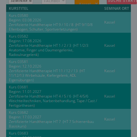
KURSTITEL
SEMINAR ORT
Kurs 03580
Beginn: 03.08.2026
Kassel
Zertifizierte Handtherapie HT 9 / 10 / 8 (HT 9/10/8
Ellenbogen, Schulter, Sportverletzungen)
Kurs 03582
Beginn: 17.08.2026
Zertifizierte Handtherapie HT 1 / 2 / 3 (HT 1/2/3
Kassel
Anatomie, Finger und Daumengelenke,
Radioulnargelenk)
Kurs 03581
Beginn: 12.10.2026
Zertifizierte Handtherapie HT 11 / 12 / 13 (HT
Kassel
11/12/13 Wirbelsäule, Kiefergelenk, ADL
Eigenübungen)
Kurs 03681
Beginn: 11.01.2027
Zertifizierte Handtherapie HT 4 / 5 / 6 (HT 4/5/6
Kassel
Weichteiltechniken, Narbenbehandlung, Tape / Cast /
Fertigorthesen)
Kurs 03682
Beginn: 17.03.2027
Kassel
Zertifizierte Handtherapie HT 7 (HT 7 Schienenbau
Basiskurs)
Kurs 03683