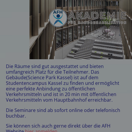
Die Räume sind gut ausgestattet und bieten
umfangreich Platz für die Teilnehmer. Das
Gebäude(Science Park Kassel) ist auf dem
Studentencampus Kassel zu finden und ermöglicht
eine perfekte Anbindung zu öffentlichen
Verkehrsmitteln und ist in 20 min mit öffentlichen
Verkehrsmitteln vom Hauptbahnhof erreichbar.
Die Seminare sind ab sofort online oder telefonisch
buchbar.
Sie können sich auch gerne direkt über die AFH
Website
hier anmelden
.