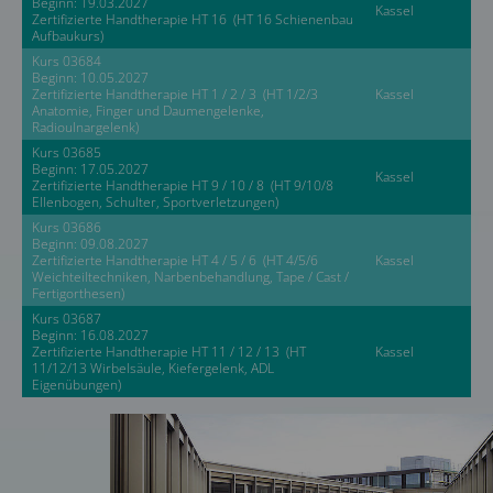
Beginn: 19.03.2027
Kassel
Zertifizierte Handtherapie HT 16 (HT 16 Schienenbau
Aufbaukurs)
Kurs 03684
Beginn: 10.05.2027
Zertifizierte Handtherapie HT 1 / 2 / 3 (HT 1/2/3
Kassel
Anatomie, Finger und Daumengelenke,
Radioulnargelenk)
Kurs 03685
Beginn: 17.05.2027
Kassel
Zertifizierte Handtherapie HT 9 / 10 / 8 (HT 9/10/8
Ellenbogen, Schulter, Sportverletzungen)
Kurs 03686
Beginn: 09.08.2027
Zertifizierte Handtherapie HT 4 / 5 / 6 (HT 4/5/6
Kassel
Weichteiltechniken, Narbenbehandlung, Tape / Cast /
Fertigorthesen)
Kurs 03687
Beginn: 16.08.2027
Zertifizierte Handtherapie HT 11 / 12 / 13 (HT
Kassel
11/12/13 Wirbelsäule, Kiefergelenk, ADL
Eigenübungen)