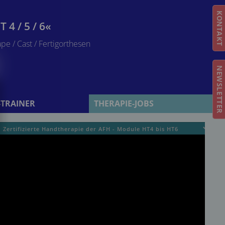
KONTAKT
 4 / 5 / 6«
e / Cast / Fertigorthesen
NEWSLETTER
-TRAINER
THERAPIE-JOBS
geladen, die
onen zu
isen
.