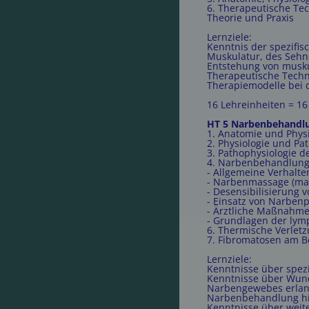
6. Therapeutische Tec
Theorie und Praxis
Lernziele:
Kenntnis der spezifis
Muskulatur, des Seh
Entstehung von musku
Therapeutische Techn
Therapiemodelle bei 
16 Lehreinheiten = 1
HT 5 Narbenbehandl
1. Anatomie und Physi
2. Physiologie und P
3. Pathophysiologie 
4. Narbenbehandlung 
- Allgemeine Verhalt
- Narbenmassage (man
- Desensibilisierung 
- Einsatz von Narben
- Ärztliche Maßnahme
- Grundlagen der lym
6. Thermische Verle
7. Fibromatosen am B
Lernziele:
Kenntnisse über spez
Kenntnisse über Wund
Narbengewebes erla
Narbenbehandlung hin
Kenntnisse über weit