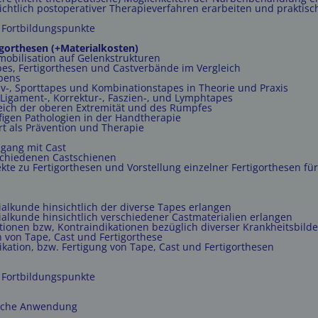
ichtlich postoperativer Therapieverfahren erarbeiten und praktis
6 Fortbildungspunkte
igorthesen (+Materialkosten)
mobilisation auf Gelenkstrukturen
apes, Fertigorthesen und Castverbände im Vergleich
pens
tiv-, Sporttapes und Kombinationstapes in Theorie und Praxis
 Ligament-, Korrektur-, Faszien-, und Lymphtapes
eich der oberen Extremität und des Rumpfes
figen Pathologien in der Handtherapie
t als Prävention und Therapie
gang mit Cast
rschiedenen Castschienen
te zu Fertigorthesen und Vorstellung einzelner Fertigorthesen fü
alkunde hinsichtlich der diverse Tapes erlangen
alkunde hinsichtlich verschiedener Castmaterialien erlangen
tionen bzw, Kontraindikationen bezüglich diverser Krankheitsbild
 von Tape, Cast und Fertigorthese
likation, bzw. Fertigung von Tape, Cast und Fertigorthesen
6 Fortbildungspunkte
ische Anwendung