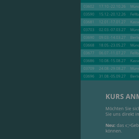
03602
17.10.-22.10.26
Münc
03590
15.12.-20.12.26
Fell
03681
12.01.-17.01.27
Kass
03703
02.03.-07.03.27
Müns
03690
09.03.-14.03.27
Berli
03668
18.05.-23.05.27
Münc
03677
06.07.-11.07.27
Fell
03686
10.08.-15.08.27
Kass
03709
24.08.-29.08.27
Müns
03696
31.08.-05.09.27
Berli
KURS AN
Möchten Sie sic
Sie uns direkt i
Neu:
das 👉Gebu
können.