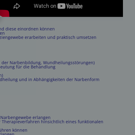
üpunkt
und diese einordnen können
nen
sziengewebe erarbeiten und praktisch umsetzen
nd der Narbenbildung, Wundheilungsstörungen)
deutung für die Behandlung
n)
ndheilung und in Abhängigkeiten der Narbenform
nd Narbengewebe erlangen
herapieverfahren hinsichtlich eines funktionalen
führen können
rlangen