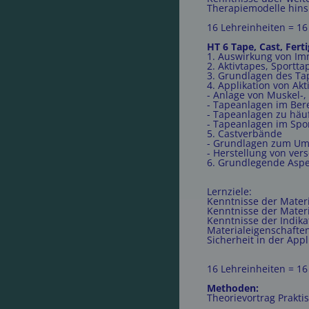
Therapiemodelle hins
16 Lehreinheiten = 1
HT 6 Tape, Cast, Fert
1. Auswirkung von Im
2. Aktivtapes, Sportt
3. Grundlagen des Ta
4. Applikation von Ak
- Anlage von Muskel-,
- Tapeanlagen im Ber
- Tapeanlagen zu häu
- Tapeanlagen im Spor
5. Castverbände
- Grundlagen zum Um
- Herstellung von ve
6. Grundlegende Aspek
Lernziele:
Kenntnisse der Materi
Kenntnisse der Materi
Kenntnisse der Indika
Materialeigenschaften
Sicherheit in der App
16 Lehreinheiten = 1
Methoden:
Theorievortrag Prakt