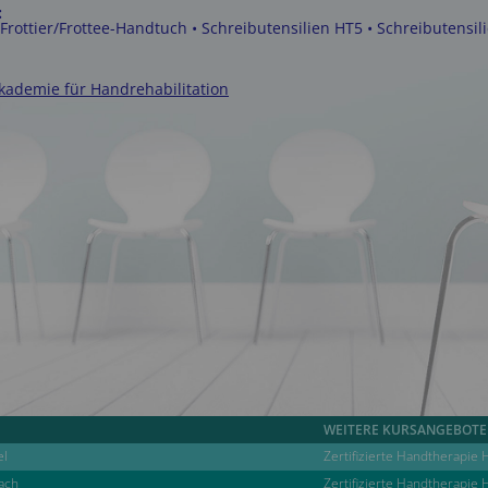
:
 Frottier/Frottee-Handtuch • Schreibutensilien HT5 • Schreibutensil
ademie für Handrehabilitation
WEITERE KURSANGEBOTE 
el
Zertifizierte Handtherapie 
bach
Zertifizierte Handtherapie 