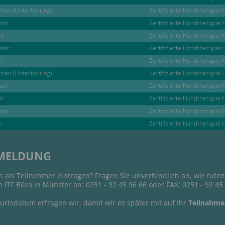
hen (Unterföhring)
Zertifizierte Handtherapie 
bach
Zertifizierte Handtherapie 
el
Zertifizierte Handtherapie 
ter
Zertifizierte Handtherapie 
n
Zertifizierte Handtherapie 
hen (Unterföhring)
Zertifizierte Handtherapie 
bach
Zertifizierte Handtherapie 
el
Zertifizierte Handtherapie 
ter
Zertifizierte Handtherapie 
n
Zertifizierte Handtherapie 
MELDUNG
h als Teilnehmer eintragen? Fragen Sie unverbindlich an, wir rufen
m ITF Büro in Münster an: 0251 - 92 45 96 66 oder FAX: 0251 - 92 45
rtsdatum erfragen wir, damit wir es später mit auf Ihr
Teilnahme-