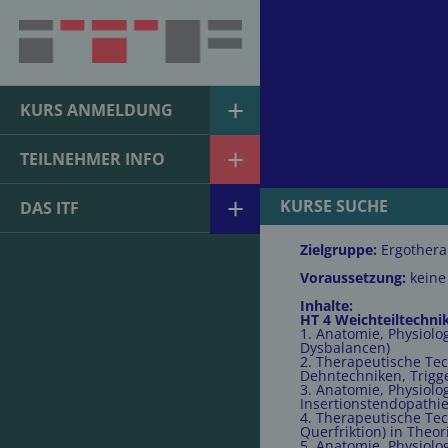
KURS ANMELDUNG
SEMINARE
TEILNEHMER INFO
WEBINARE
AKTUELLE KURSE
KURSE SUCHE
DAS ITF
ITF STANDORTE
Zielgruppe:
Ergothera
Voraussetzung:
keine
ITF TEAM
Inhalte:
ITF DOZENTEN
HT 4 Weichteiltechni
1. Anatomie, Physiol
Dysbalancen)
2. Therapeutische Te
Dehntechniken, Trigg
3. Anatomie, Physiolo
Insertionstendopathie
4. Therapeutische Te
Querfriktion) in Theor
5. Anatomie, Physiolo