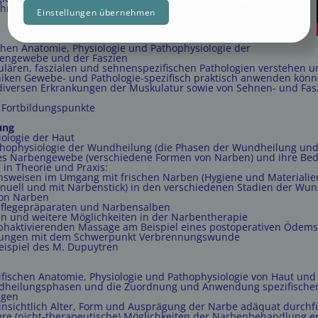
hniken zur Behandlung der Faszien (z.B. Schröpfen) in
Sie können diese Einstellungen jederzeit über den Men
Cookies
anpassen.
chen Anatomie, Physiologie und Pathophysiologie der
nengewebe und der Faszien
Einstellungen übernehmen
lären, faszialen und sehnenspezifischen Pathologien verstehen 
iken Gewebe- und Pathologie-spezifisch praktisch anwenden kön
diversen Erkrankungen der Muskulatur sowie von Sehnen- und Fa
6 Fortbildungspunkte
ung
ologie der Haut
athophysiologie der Wundheilung (die Phasen der Wundheilung u
des Narbengewebe (verschiedene Formen von Narben) und ihre Be
in Theorie und Praxis:
ensweisen im Umgang mit frischen Narben (Hygiene und Materialie
uell und mit Narbenstick) in den verschiedenen Stadien der Wu
von Narben
pflegepräparaten und Narbensalben
n und weitere Möglichkeiten in der Narbentherapie
phaktivierenden Massage am Beispiel eines postoperativen Ödems
tzungen mit dem Schwerpunkt Verbrennungswunde
eispiel des M. Dupuytren
ifischen Anatomie, Physiologie und Pathophysiologie von Haut u
heilungsphasen und die Zuordnung und Anwendung spezifischer T
ngen
sichtlich Alter, Form und Ausprägung der Narbe adäquat durch
ere (nicht-therapeutische) Möglichkeiten der Narbenbehandlung e