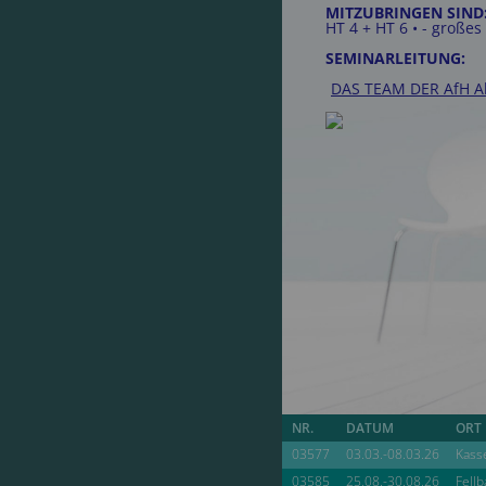
MITZUBRINGEN SIND
HT 4 + HT 6 • - großes
SEMINARLEITUNG:
DAS TEAM DER AfH Ak
NR.
DATUM
ORT
03577
03.03.-08.03.26
Kass
03585
25.08.-30.08.26
Fell